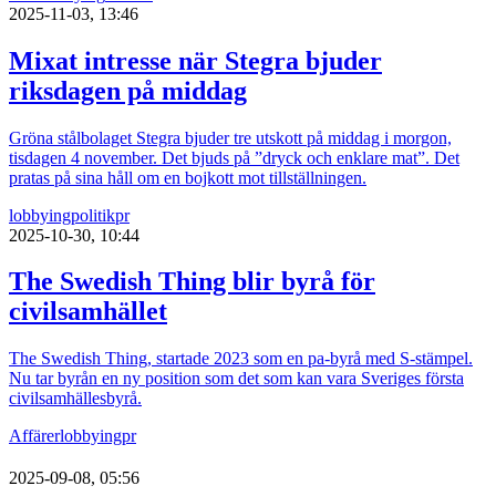
2025-11-03, 13:46
Mixat intresse när Stegra bjuder
riksdagen på middag
Gröna stålbolaget Stegra bjuder tre utskott på middag i morgon,
tisdagen 4 november. Det bjuds på ”dryck och enklare mat”. Det
pratas på sina håll om en bojkott mot tillställningen.
lobbying
politik
pr
2025-10-30, 10:44
The Swedish Thing blir byrå för
civilsamhället
The Swedish Thing, startade 2023 som en pa-byrå med S-stämpel.
Nu tar byrån en ny position som det som kan vara Sveriges första
civilsamhällesbyrå.
Affärer
lobbying
pr
2025-09-08, 05:56