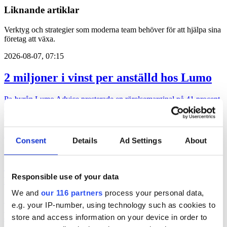
Liknande artiklar
Verktyg och strategier som moderna team behöver för att hjälpa sina
företag att växa.
2026-08-07, 07:15
2 miljoner i vinst per anställd hos Lumo
Pa-byrån Lumo Advice presterade en rörelsemarginal på 41 procent
under 2025. Rörelsevinsten per medarbetare låg på 2,1 miljoner
kronor.
Affärer
lobbying
pr
Consent
Details
Ad Settings
About
2026-06-28, 20:45
”Lobbyregistret kan underminera
förtroendet”
Responsible use of your data
We and
our 116 partners
process your personal data,
Det av riksdagen beslutade lobbyregistret kan underminera
e.g. your IP-number, using technology such as cookies to
förtroendet snarare än stärker det. Det skriver Alexander Katsaitis,
store and access information on your device in order to
docent i statsvetenskap, Stockholms universitet och Faradj Koliev,