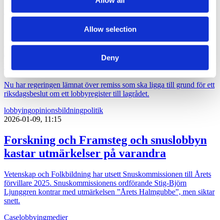
Allow all
lobbying
opinionsbildning
Allow selection
2026-03-04, 15:06
Klart nu: Lobbyregistret införs under
Deny
sommaren
Nu har regeringen lämnat över remiss som ska ligga till grund för ett
riksdagsbeslut om ett lobbyregister till lagrådet.
lobbying
opinionsbildning
politik
2026-01-09, 11:15
Forskning och Framsteg och snuslobbyn
kastar utmärkelser på varandra
Vetenskap och Folkbildning har utsett Snuskommissionen till Årets
förvillare 2025. Snuskommissionens ordförande Stig-Björn
Ljunggren kontrar med utmärkelsen ”Årets Halmgubbe”, men siktar
snett.
Case
lobbying
medier