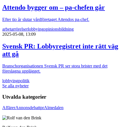
Attendo bygger om – pa-chefen går
Efter tio år slutar vårdföretaget Attendos pa-chef.
arbetarrörelser
lobbying
opinionsbildning
2025-05-08, 13:09
Svensk PR: Lobbyregistret inte rätt väg
att gå
Branschorganisationen Svensk PR ser stora brister med det
föreslagna upplägget.
lobbying
politik
Se alla nyheter
Utvalda kategorier
Affärer
Annons
debatt
pr
Almedalen