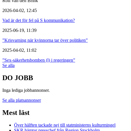
Rolf van den Brink
2026-04-02, 12:45
Vad är det för fel på S kommunikation?
2025-06-19, 11:39
”Krisvarning när kvinnorna tar över politiken”
2025-04-02, 11:02
”Sex-säkerhetsbomben (l) i regeringen”
Se alla
DO JOBB
Inga lediga jobbannonser.
Se alla platsannonser
Mest läst
Över hälften tackade nej till statministerns kulturmingel
SKR hämtar presschef från Region Stockholm