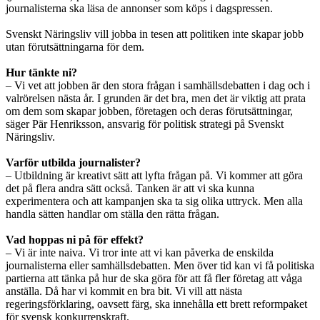
journalisterna ska läsa de annonser som köps i dagspressen.
Svenskt Näringsliv vill jobba in tesen att politiken inte skapar jobb
utan förutsättningarna för dem.
Hur tänkte ni?
– Vi vet att jobben är den stora frågan i samhällsdebatten i dag och i
valrörelsen nästa år. I grunden är det bra, men det är viktig att prata
om dem som skapar jobben, företagen och deras förutsättningar,
säger Pär Henriksson, ansvarig för politisk strategi på Svenskt
Näringsliv.
Varför utbilda journalister?
– Utbildning är kreativt sätt att lyfta frågan på. Vi kommer att göra
det på flera andra sätt också. Tanken är att vi ska kunna
experimentera och att kampanjen ska ta sig olika uttryck. Men alla
handla sätten handlar om ställa den rätta frågan.
Vad hoppas ni på för effekt?
– Vi är inte naiva. Vi tror inte att vi kan påverka de enskilda
journalisterna eller samhällsdebatten. Men över tid kan vi få politiska
partierna att tänka på hur de ska göra för att få fler företag att våga
anställa. Då har vi kommit en bra bit. Vi vill att nästa
regeringsförklaring, oavsett färg, ska innehålla ett brett reformpaket
för svensk konkurrenskraft.