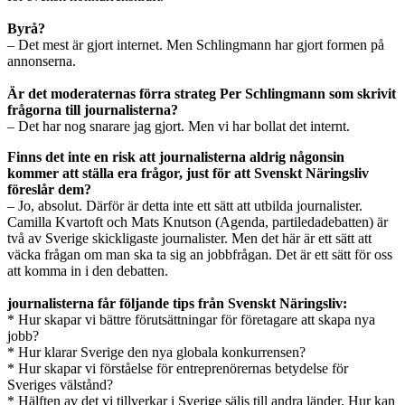
Byrå?
– Det mest är gjort internet. Men Schlingmann har gjort formen på
annonserna.
Är det moderaternas förra strateg Per Schlingmann som skrivit
frågorna till journalisterna?
– Det har nog snarare jag gjort. Men vi har bollat det internt.
Finns det inte en risk att journalisterna aldrig någonsin
kommer att ställa era frågor, just för att Svenskt Näringsliv
föreslår dem?
– Jo, absolut. Därför är detta inte ett sätt att utbilda journalister.
Camilla Kvartoft och Mats Knutson (Agenda, partiledadebatten) är
två av Sverige skickligaste journalister. Men det här är ett sätt att
väcka frågan om man ska ta sig an jobbfrågan. Det är ett sätt för oss
att komma in i den debatten.
journalisterna får följande tips från Svenskt Näringsliv:
* Hur skapar vi bättre förutsättningar för företagare att skapa nya
jobb?
* Hur klarar Sverige den nya globala konkurrensen?
* Hur skapar vi förståelse för entreprenörernas betydelse för
Sveriges välstånd?
* Hälften av det vi tillverkar i Sverige säljs till andra länder. Hur kan