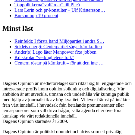
Toppolitikerna”valfärdar” till Piteå
Lars Lerin och pr-konsulter – Ulf Kristersson…
Burson upp 19 procent
Minst läst
Reinfeldt: I första hand Miljöpartiet i andra S…
Seklets energi: Centerpartiet sågar kärnkraften
Ander(s) Lago låter Manpower fixa jobben
Kd skrotar ”verklighetens folk”
Centern röstar på kärnkraft – för att den inte …
Dagens Opinion är medieföretaget som riktar sig till engagerade och
intresserade proffs inom opinionsbildning och digitalisering. Vår
ambition är att utveckla, utmana och underhålla vår kunniga publik
med hjälp av journalistik av hög kvalitet. Vi lever främst på intäkter
från vårt innehåll, i huvudsak från betalande prenumeranter eller
temasponsorer som vill driva frågor, sätta agenda eller överföra
kunskap via vårt redaktionella innehåll.
Dagens Opinion startades år 2009.
Dagens Opinion är politiskt obundet och drivs som ett privatägt