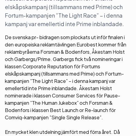
elskåpskampanj (tillsammans med Prime) och
Fortum-kampanjen ”The Light Race” – i denna
kampanj var emellertid inte Prime inblandade.
De svenska pr- bidragen som plockats ut inför finalen i
den europeiska reklamtävlingen Eurobest kommer från
reklambyråerna Forsman & Bodenfors, Åkestam Holst
och Garbergs/Prime. Garbergs fick två nomineringar i
klassen Corporate Reputation för Fortums
elskåpskampanj (tillsammans med Prime) och Fortum-
kampanjen ”The Light Race” – i denna kampanj var
emellertid inte Prime inblandade. Åkestam Holst
nominerade i klassen Consumer Services för Pause-
kampanjen ”The Human Jukebox” och Forsman &
Bodenfors i klassen Best Launch or Re-launch för
Comviq-kampanjen ”Single Single Release”.
En mycket klen utdelning jämfört med förra året. Då