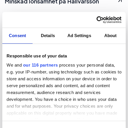
Minskad lönsamhet på Hallvarsson
Pr-byrån Hallvarsson & Halvarsson tappade i
marginal och lönsamhet under 2025.
Consent
Details
Ad Settings
About
Affärer
Pr
Responsible use of your data
2026-07-20, 11:09
We and
our 116 partners
process your personal data,
Kulturbyrå blir mindre
e.g. your IP-number, using technology such as cookies to
store and access information on your device in order to
Kult PR, en pr-byrå nischad inom kultur, minskade
serve personalized ads and content, ad and content
under sitt senaste räkenskapsår.
measurement, audience research and services
development. You have a choice in who uses your data
Affärer
Pr
and for what purposes. Your privacy choices are only
applicable on this digital property where you have made
your choices. You can change or withdraw your consent
2026-07-17, 06:20
any time from the Cookie Declaration or by clicking on