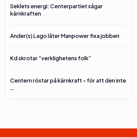
Seklets energi: Centerpartiet sågar
kärnkraften
Ander(s) Lago låter Manpower fixa jobben
Kd skrotar ”verklighetens folk”
Centern röstar på kärnkraft – för att den inte
…