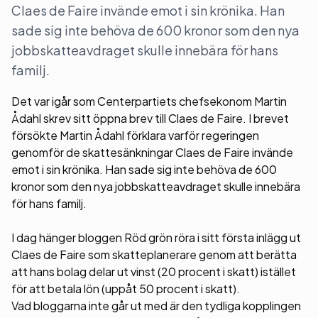
Claes de Faire invände emot i sin krönika. Han
sade sig inte behöva de 600 kronor som den nya
jobbskatteavdraget skulle innebära för hans
familj.
Det var igår som Centerpartiets chefsekonom Martin
Ådahl skrev sitt öppna brev till Claes de Faire. I brevet
försökte Martin Ådahl förklara varför regeringen
genomför de skattesänkningar Claes de Faire invände
emot i sin krönika. Han sade sig inte behöva de 600
kronor som den nya jobbskatteavdraget skulle innebära
för hans familj.
I dag hänger bloggen Röd grön röra i sitt första inlägg ut
Claes de Faire som skatteplanerare genom att berätta
att hans bolag delar ut vinst (20 procent i skatt) istället
för att betala lön (uppåt 50 procent i skatt).
Vad bloggarna inte går ut med är den tydliga kopplingen