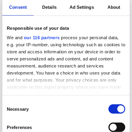
Consent
Details
Ad Settings
About
sina håll om en bojkott mot tillställningen.
Lobbying
Politik
Pr
Responsible use of your data
We and
our 116 partners
process your personal data,
2025-10-30, 10:44
e.g. your IP-number, using technology such as cookies to
The Swedish Thing blir byrå för
store and access information on your device in order to
civilsamhället
serve personalized ads and content, ad and content
measurement, audience research and services
The Swedish Thing, startade 2023 som en pa-
development. You have a choice in who uses your data
byrå med S-stämpel. Nu tar byrån en ny position
and for what purposes. Your privacy choices are only
applicable on this digital property where you have made
som det som kan vara Sveriges första
your choices. You can change or withdraw your consent
civilsamhällesbyrå.
any time from the Cookie Declaration or by clicking on
Consent
the Privacy trigger icon.
Necessary
Affärer
Lobbying
Pr
Selection
Find out more about how your personal data is processed
Preferences
and set your preferences in the
details section
.