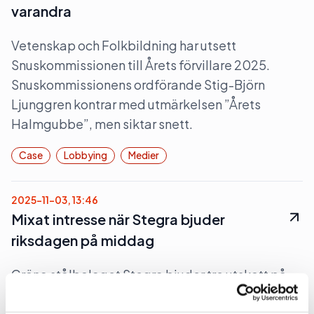
varandra
Vetenskap och Folkbildning har utsett
Snuskommissionen till Årets förvillare 2025.
Snuskommissionens ordförande Stig-Björn
Ljunggren kontrar med utmärkelsen ”Årets
Halmgubbe”, men siktar snett.
Case
Lobbying
Medier
2025-11-03, 13:46
Mixat intresse när Stegra bjuder
riksdagen på middag
Gröna stålbolaget Stegra bjuder tre utskott på
middag i morgon, tisdagen 4 november. Det
bjuds på ”dryck och enklare mat”. Det pratas på