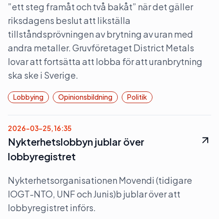
”ett steg framåt och två bakåt” när det gäller
riksdagens beslut att likställa
tillståndsprövningen av brytning av uran med
andra metaller. Gruvföretaget District Metals
lovar att fortsätta att lobba för att uranbrytning
ska ske i Sverige.
Lobbying
Opinionsbildning
Politik
2026-03-25, 16:35
Nykterhetslobbyn jublar över
lobbyregistret
Nykterhetsorganisationen Movendi (tidigare
IOGT-NTO, UNF och Junis)b jublar över att
lobbyregistret införs.