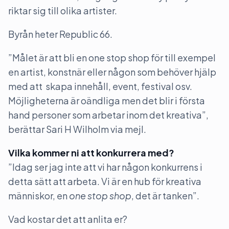
riktar sig till olika artister.
Byrån heter Republic 66.
”Målet är att bli en one stop shop för till exempel
en artist, konstnär eller någon som behöver hjälp
med att skapa innehåll, event, festival osv.
Möjligheterna är oändliga men det blir i första
hand personer som arbetar inom det kreativa”,
berättar Sari H Wilholm via mejl.
Vilka kommer ni att konkurrera med?
”Idag ser jag inte att vi har någon konkurrens i
detta sätt att arbeta. Vi är en hub för kreativa
människor, en
one stop shop
, det är tanken”.
Vad kostar det att anlita er?