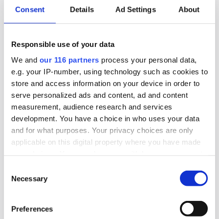
Pa-koncernen Rud Pedersen ökade under 2025
Consent
Details
Ad Settings
About
både intäkten och lönsamheten och passerade
700 miljoner kronor i omsättning.
Responsible use of your data
Affärer
Pr
We and
our 116 partners
process your personal data,
e.g. your IP-number, using technology such as cookies to
store and access information on your device in order to
2026-07-30, 07:48
serve personalized ads and content, ad and content
Flashback investerade bort vinsten
measurement, audience research and services
development. You have a choice in who uses your data
Webbforumet för högt och mest lågt, Flashback,
and for what purposes. Your privacy choices are only
ökade omsättningen men tappade i lönsamhet
applicable on this digital property where you have made
under 2025.
your choices. You can change or withdraw your consent
any time from the Cookie Declaration or by clicking on
Consent
Affärer
Medier
the Privacy trigger icon.
Necessary
Selection
Find out more about how your personal data is processed
2026-07-28, 06:37
Preferences
and set your preferences in the
details section
.