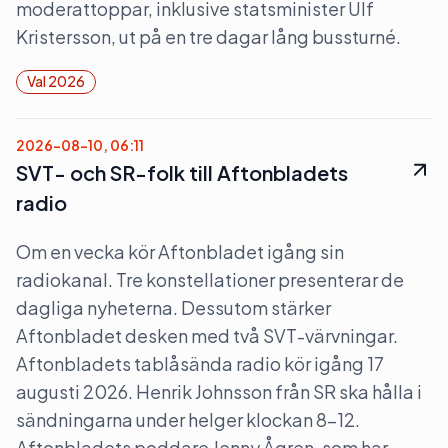
moderattoppar, inklusive statsminister Ulf
Kristersson, ut på en tre dagar lång bussturné.
Val 2026
2026-08-10, 06:11
SVT- och SR-folk till Aftonbladets
radio
Om en vecka kör Aftonbladet igång sin
radiokanal. Tre konstellationer presenterar de
dagliga nyheterna. Dessutom stärker
Aftonbladet desken med två SVT-värvningar.
Aftonbladets tablåsända radio kör igång 17
augusti 2026. Henrik Johnsson från SR ska hålla i
sändningarna under helger klockan 8–12.
Aftonbladets poddare Jenny Ågren, som har