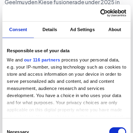
Geelmuyden Kiese fusionerade under 2025 in
förvärven Wikberg & Frisk och Hoc och ökade
intäkterna men vände till en förlust.
Consent
Details
Ad Settings
About
Affärer
Pr
Responsible use of your data
2026-08-05, 15:18
S, M och SD fortsatt
We and
our 116 partners
process your personal data,
”underrepresenterade” i medierna
e.g. your IP-number, using technology such as cookies to
store and access information on your device in order to
serve personalized ads and content, ad and content
Landets tre största partier fortsätter att en lägre
measurement, audience research and services
andel av artiklar / inslag i medierna än deras
development. You have a choice in who uses your data
opinionssiffror. Det visar siffror från Retriever för
and for what purposes. Your privacy choices are only
föregående vecka.
applicable on this digital property where you have made
your choices. You can change or withdraw your consent
Medier
Val 2026
any time from the Cookie Declaration or by clicking on
Consent
the Privacy trigger icon.
Necessary
Selection