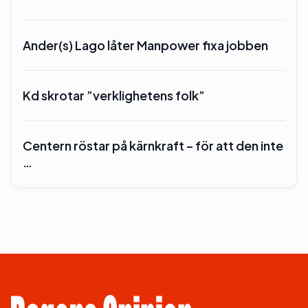
Ander(s) Lago låter Manpower fixa jobben
Kd skrotar ”verklighetens folk”
Centern röstar på kärnkraft – för att den inte
…