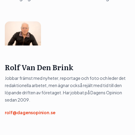
Rolf Van Den Brink
Jobbar främst med nyheter, reportage och foto och leder det
redaktionella arbetet, men ägnar också rejält med tid till den
löpande driften av företaget. Har jobbat på Dagens Opinion
sedan 2009.
rolf@dagensopinion.se