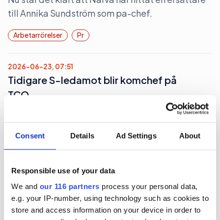
till Annika Sundström som pa-chef.
Arbetarrörelser
Pr
2026-06-23, 07:51
Tidigare S-ledamot blir komchef på
TCO
Den fackliga centralorganisationen TCO hittar
sin nay kommunikationschef hos en
Consent
Details
Ad Settings
About
ledarskapsbyrå.
Arbetarrörelser
Arbetsmarknad
Responsible use of your data
We and
our 116 partners
process your personal data,
e.g. your IP-number, using technology such as cookies to
2026-06-23, 07:29
store and access information on your device in order to
Två pa-chefer lämnar sina byråer