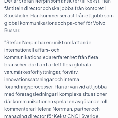
Det är Stefan Nerpin som ansluter till Kekst. Han
får titeln director och ska jobba från kontoret i
Stockholm. Han kommer senast från ett jobb som
global kommunikations och pa-chef för Volvo
Bussar.
”Stefan Nerpin har en unikt omfattande
internationell affärs- och
kommunikationsledarerfarenhet från flera
branscher, där han har lett flera globala
varumärkesförflyttningar, förvärv,
innovationssatsningar och interna
förändringsprocesser. Han är van vid att jobba
med företagsledningar i komplexa situationer
där kommunikationen spelar en avgörande roll,
kommenterar Helena Norrman, partner och
managing director för Kekst CNC i Sverige.