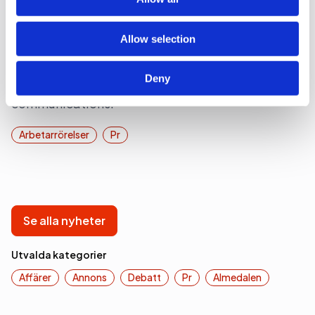
Geelmuyden Kiese snabbskiftar
corp-chef
Allow selection
UPPDATERAD. Pr-byrån Geelmuyden Kiese
Deny
byter chef för teamet för corporate
communications.
Arbetarrörelser
Pr
Se alla nyheter
Utvalda kategorier
Affärer
Annons
Debatt
Pr
Almedalen