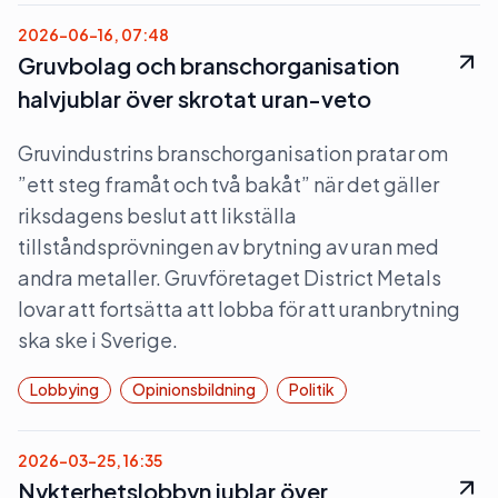
2026-06-16, 07:48
Gruvbolag och branschorganisation
halvjublar över skrotat uran-veto
Gruvindustrins branschorganisation pratar om
”ett steg framåt och två bakåt” när det gäller
riksdagens beslut att likställa
tillståndsprövningen av brytning av uran med
andra metaller. Gruvföretaget District Metals
lovar att fortsätta att lobba för att uranbrytning
ska ske i Sverige.
Lobbying
Opinionsbildning
Politik
2026-03-25, 16:35
Nykterhetslobbyn jublar över