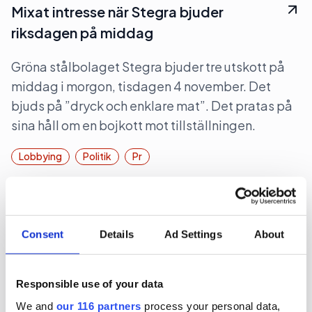
Mixat intresse när Stegra bjuder
riksdagen på middag
Gröna stålbolaget Stegra bjuder tre utskott på
middag i morgon, tisdagen 4 november. Det
bjuds på ”dryck och enklare mat”. Det pratas på
sina håll om en bojkott mot tillställningen.
Lobbying
Politik
Pr
2025-10-30, 10:44
The Swedish Thing blir byrå för
Consent
Details
Ad Settings
About
civilsamhället
The Swedish Thing, startade 2023 som en pa-
Responsible use of your data
byrå med S-stämpel. Nu tar byrån en ny position
We and
our 116 partners
process your personal data,