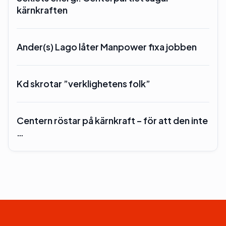
kärnkraften
Ander(s) Lago låter Manpower fixa jobben
Kd skrotar ”verklighetens folk”
Centern röstar på kärnkraft – för att den inte
…