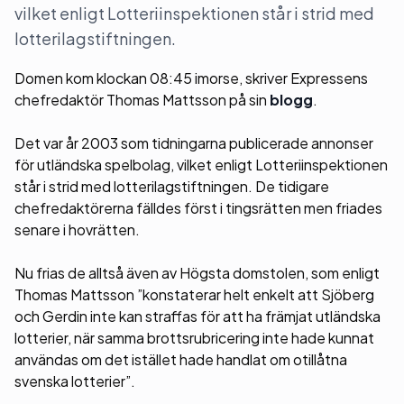
vilket enligt Lotteriinspektionen står i strid med
lotterilagstiftningen.
Domen kom klockan 08:45 imorse, skriver Expressens
chefredaktör Thomas Mattsson på sin
blogg
.
Det var år 2003 som tidningarna publicerade annonser
för utländska spelbolag, vilket enligt Lotteriinspektionen
står i strid med lotterilagstiftningen. De tidigare
chefredaktörerna fälldes först i tingsrätten men friades
senare i hovrätten.
Nu frias de alltså även av Högsta domstolen, som enligt
Thomas Mattsson ”konstaterar helt enkelt att Sjöberg
och Gerdin inte kan straffas för att ha främjat utländska
lotterier, när samma brottsrubricering inte hade kunnat
användas om det istället hade handlat om otillåtna
svenska lotterier”.