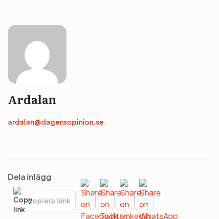
Ardalan
ardalan@dagensopinion.se
Dela inlägg
Kopiera länk