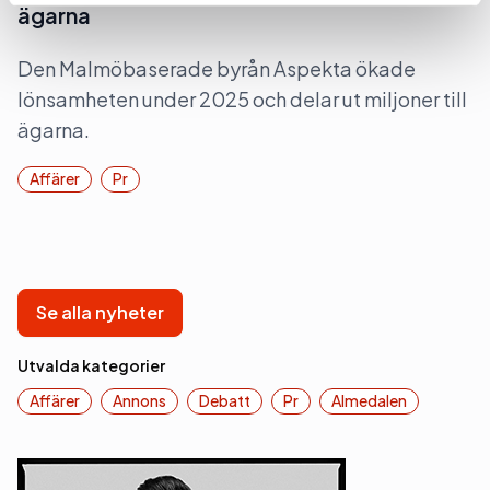
ägarna
Den Malmöbaserade byrån Aspekta ökade
lönsamheten under 2025 och delar ut miljoner till
ägarna.
Affärer
Pr
Se alla nyheter
Utvalda kategorier
Affärer
Annons
Debatt
Pr
Almedalen