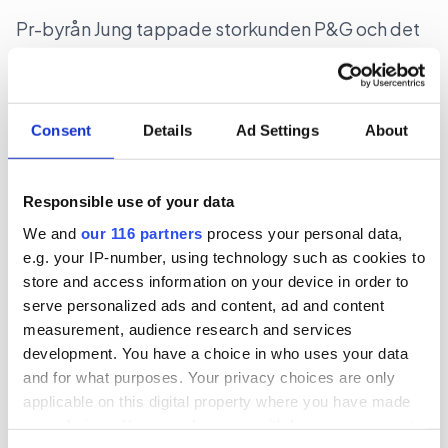
Pr-byrån Jung tappade storkunden P&G och det
syns tydligt i bokslutet för 2025.
Affärer
Pr
Consent
Details
Ad Settings
About
2026-07-23, 07:46
Minskad lönsamhet på Hallvarsson
Responsible use of your data
We and
our 116 partners
process your personal data,
Pr-byrån Hallvarsson & Halvarsson tappade i
e.g. your IP-number, using technology such as cookies to
marginal och lönsamhet under 2025.
store and access information on your device in order to
serve personalized ads and content, ad and content
Affärer
Pr
measurement, audience research and services
development. You have a choice in who uses your data
and for what purposes. Your privacy choices are only
2026-07-20, 11:09
applicable on this digital property where you have made
Kulturbyrå blir mindre
your choices. You can change or withdraw your consent