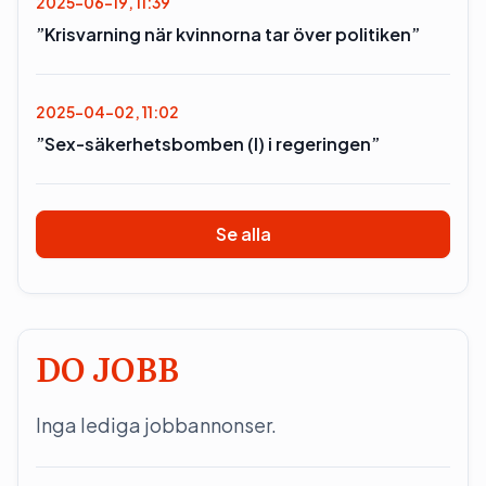
2025-06-19, 11:39
”Krisvarning när kvinnorna tar över politiken”
2025-04-02, 11:02
”Sex-säkerhetsbomben (l) i regeringen”
Se alla
DO JOBB
Inga lediga jobbannonser.