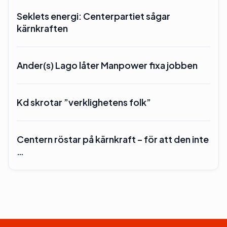
Seklets energi: Centerpartiet sågar
kärnkraften
Ander(s) Lago låter Manpower fixa jobben
Kd skrotar ”verklighetens folk”
Centern röstar på kärnkraft – för att den inte
…