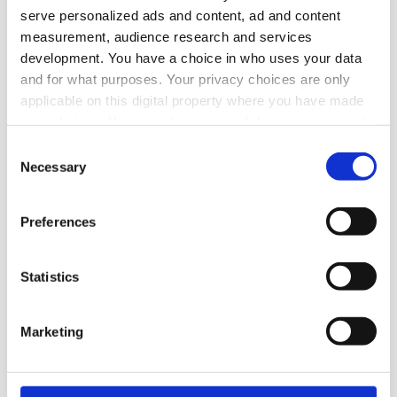
serve personalized ads and content, ad and content
measurement, audience research and services
2026-06-23, 07:29
development. You have a choice in who uses your data
Två pa-chefer lämnar sina byråer
and for what purposes. Your privacy choices are only
applicable on this digital property where you have made
Mitt under brinnande Almedalsveckan avgår pa-
your choices. You can change or withdraw your consent
chefer för två av landets ledande byråer.
any time from the Cookie Declaration or by clicking on
Consent
the Privacy trigger icon.
Necessary
Arbetarrörelser
Pr
Selection
Find out more about how your personal data is processed
Preferences
and set your preferences in the
details section
.
2026-06-22, 07:51
LO värvar mediechef på SVT
We use cookies to personalise content and ads, to
Statistics
provide social media features and to analyse our traffic.
Den fackliga centralorganisationen LO hittar en
We also share information about your use of our site with
Marketing
ny chef till sitt mediehus på public service-
our social media, advertising and analytics partners who
may combine it with other information that you’ve
kanalen SVT.
provided to them or that they’ve collected from your use