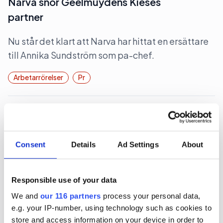
Narva snor Geelmuydens Kieses
partner
Nu står det klart att Narva har hittat en ersättare
till Annika Sundström som pa-chef.
Arbetarrörelser
Pr
2026-06-23, 07:51
Tidigare S-ledamot blir komchef på
TCO
Consent
Details
Ad Settings
About
Den fackliga centralorganisationen TCO hittar
sin nay kommunikationschef hos en
Responsible use of your data
ledarskapsbyrå.
We and
our 116 partners
process your personal data,
e.g. your IP-number, using technology such as cookies to
Arbetarrörelser
Arbetsmarknad
store and access information on your device in order to