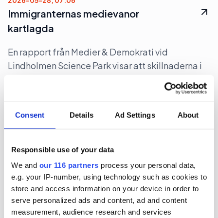
2026-05-28, 07:06
Immigranternas medievanor
kartlagda
En rapport från Medier & Demokrati vid
Lindholmen Science Park visar att skillnaderna i
medieanvändning mellan personer som har
kommit hit som immigranters och människor med
nordisk bakgrund inte är så stora.
Consent
Details
Ad Settings
About
Undersökning & Analys
Responsible use of your data
We and
our 116 partners
process your personal data,
2026-05-11, 20:24
e.g. your IP-number, using technology such as cookies to
Yougov tappar till förlust
store and access information on your device in order to
serve personalized ads and content, ad and content
Undersökningsföretaget Yougov tappade i
measurement, audience research and services