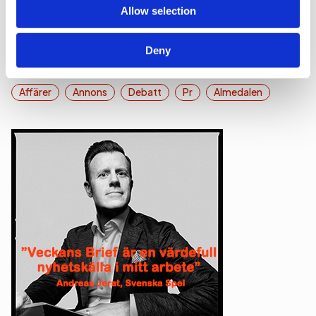
Allow selection
Se alla nyheter
Deny
Utvalda kategorier
Affärer
Annons
Debatt
Pr
Almedalen