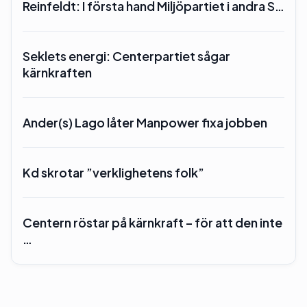
Reinfeldt: I första hand Miljöpartiet i andra S…
Seklets energi: Centerpartiet sågar
kärnkraften
Ander(s) Lago låter Manpower fixa jobben
Kd skrotar ”verklighetens folk”
Centern röstar på kärnkraft – för att den inte
…