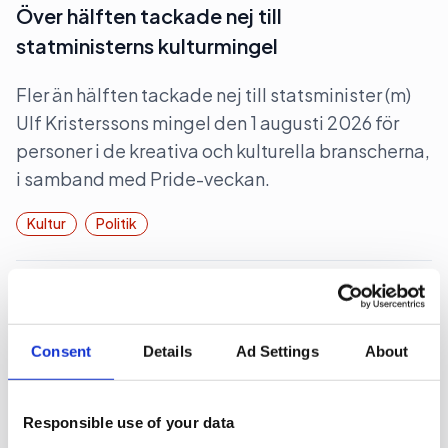
Över hälften tackade nej till
statministerns kulturmingel
Fler än hälften tackade nej till statsminister (m)
Ulf Kristerssons mingel den 1 augusti 2026 för
personer i de kreativa och kulturella branscherna,
i samband med Pride-veckan.
Kultur
Politik
2026-08-04, 08:59
Toppolitikerna”valfärdar” till Piteå
Consent
Details
Ad Settings
About
UPPDATERAD. Nästan samtliga riksdagspartier
samt Medborgerlig Samling styr med tunga
företrädare de närmaste dagarna kosorna till
Responsible use of your data
Piteå och Noliamässan.