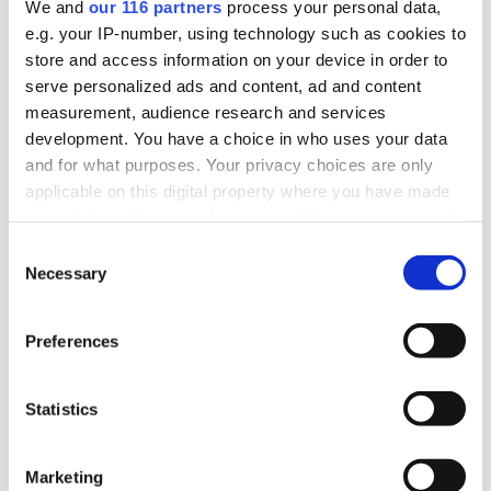
We and
our 116 partners
process your personal data,
e.g. your IP-number, using technology such as cookies to
Val 2026
store and access information on your device in order to
serve personalized ads and content, ad and content
measurement, audience research and services
2026-08-04, 07:22
development. You have a choice in who uses your data
Svagt upp för Åkestam Holst
and for what purposes. Your privacy choices are only
applicable on this digital property where you have made
En av Sveriges största reklambyråer åstadkom en
your choices. You can change or withdraw your consent
avsevärd ökning av omsättningen men en
any time from the Cookie Declaration or by clicking on
Consent
marginell ökning av byråintäkten under
the Privacy trigger icon.
Necessary
Selection
räkenskapsåret 2025.
Find out more about how your personal data is processed
Preferences
Affärer
Pr
and set your preferences in the
details section
.
We use cookies to personalise content and ads, to
Statistics
provide social media features and to analyse our traffic.
2026-08-03, 07:38
We also share information about your use of our site with
Magdalena Andersson (s) ger sig ut
Marketing
our social media, advertising and analytics partners who