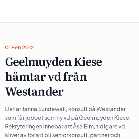
01 Feb 2012
Geelmuyden Kiese
hämtar vd från
Westander
Det är Janna Sundewall, konsult på Westander
som får jobbet som ny vd på Geelmuyden Kiese.
Rekryteringen innebär att Åsa Elm, tidigare vd,
kliver av för att bli seniorkonsult, partner och