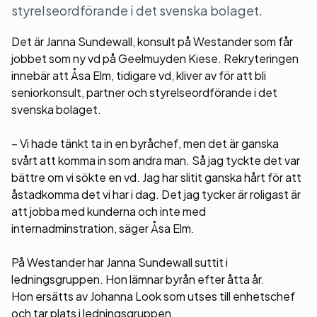
styrelseordförande i det svenska bolaget.
Det är Janna Sundewall, konsult på Westander som får
jobbet som ny vd på Geelmuyden Kiese. Rekryteringen
innebär att Åsa Elm, tidigare vd, kliver av för att bli
seniorkonsult, partner och styrelseordförande i det
svenska bolaget.
– Vi hade tänkt ta in en byråchef, men det är ganska
svårt att komma in som andra man. Så jag tyckte det var
bättre om vi sökte en vd. Jag har slitit ganska hårt för att
åstadkomma det vi har i dag. Det jag tycker är roligast är
att jobba med kunderna och inte med
internadminstration, säger Åsa Elm.
På Westander har Janna Sundewall suttit i
ledningsgruppen. Hon lämnar byrån efter åtta år.
Hon ersätts av Johanna Look som utses till enhetschef
och tar plats i ledningsgruppen.