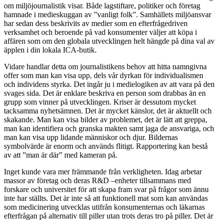
om miljöjournalistik visar. Både lagstiftare, politiker och företag
hamnade i medieskuggan av ”vanligt folk”. Samhällets miljöansvar
har sedan dess beskrivits av medier som en efterfrågedriven
verksamhet och beroende på vad konsumenter väljer att köpa i
affären som om den globala utvecklingen helt hängde på dina val av
äpplen i din lokala ICA-butik.
Vidare handlar detta om journalistikens behov att hitta namngivna
offer som man kan visa upp, dels vår dyrkan för individualismen
och individens styrka. Det ingår ju i medielogiken av att vara på den
svages sida. Det är enklare beskriva en person som drabbas än en
grupp som vinner på utvecklingen. Kriser är dessutom mycket
tacksamma nyhetsämnen. Det är mycket känslor, det är aktuellt och
skakande. Man kan visa bilder av problemet, det är lätt att greppa,
man kan identifiera och granska makten samt jaga de ansvariga, och
man kan visa upp lidande människor och djur. Bildernas
symbolvärde är enorm och används flitigt. Rapportering kan bestå
av att ”man är där” med kameran på.
Inget kunde vara mer främmande från verkligheten. Idag arbetar
massor av företag och deras R&D –enheter tillsammans med
forskare och universitet för att skapa fram svar på frågor som ännu
inte har ställts. Det är inte så att funktionell mat som kan användas
som medicinering utvecklas utifrån konsumenternas och läkarnas
efterfrågan på alternativ till piller utan trots deras tro på piller. Det är