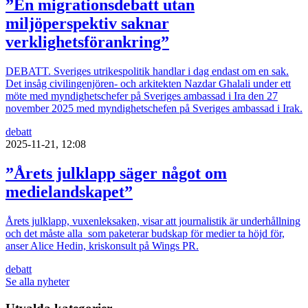
”En migrationsdebatt utan
miljöperspektiv saknar
verklighetsförankring”
DEBATT. Sveriges utrikespolitik handlar i dag endast om en sak.
Det insåg civilingenjören- och arkitekten Nazdar Ghalali under ett
möte med myndighetschefer på Sveriges ambassad i Ira den 27
november 2025 med myndighetschefen på Sveriges ambassad i Irak.
debatt
2025-11-21, 12:08
”Årets julklapp säger något om
medielandskapet”
Årets julklapp, vuxenleksaken, visar att journalistik är underhållning
och det måste alla som paketerar budskap för medier ta höjd för,
anser Alice Hedin, kriskonsult på Wings PR.
debatt
Se alla nyheter