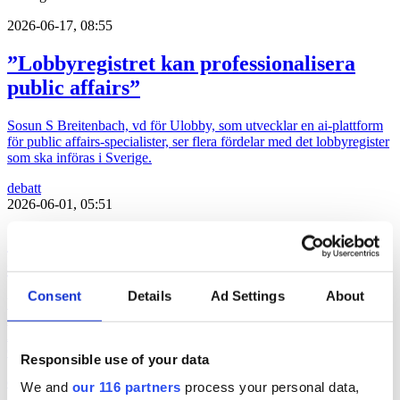
2026-06-17, 08:55
”Lobbyregistret kan professionalisera
public affairs”
Sosun S Breitenbach, vd för Ulobby, som utvecklar en ai-plattform
för public affairs-specialister, ser flera fördelar med det lobbyregister
som ska införas i Sverige.
debatt
2026-06-01, 05:51
”Slutna möten riskerar döda Almedalens
själ”
Consent
Details
Ad Settings
About
Varje slutet möte tar personer från den öppna arenan och in i det
slutna rummet, och ökar risken för att ursprungstanken bakom
Almedalsveckan försvinner, skriver Daniel Claesson, vd ANPR
Communications.
Responsible use of your data
debatt
We and
our 116 partners
process your personal data,
2026-05-21, 10:47