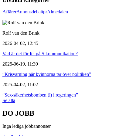
Utvalda kategorier
Affärer
Annons
debatt
pr
Almedalen
Rolf van den Brink
2026-04-02, 12:45
Vad är det för fel på S kommunikation?
2025-06-19, 11:39
”Krisvarning när kvinnorna tar över politiken”
2025-04-02, 11:02
”Sex-säkerhetsbomben (l) i regeringen”
Se alla
DO JOBB
Inga lediga jobbannonser.