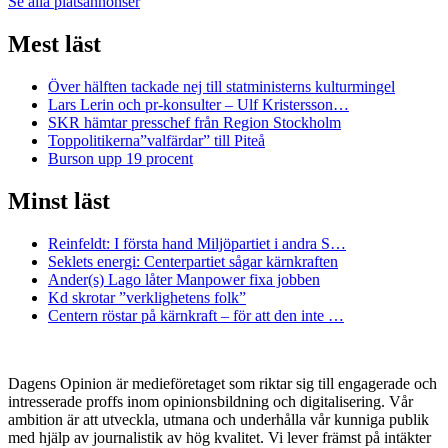
Se alla platsannonser
Mest läst
Över hälften tackade nej till statministerns kulturmingel
Lars Lerin och pr-konsulter – Ulf Kristersson…
SKR hämtar presschef från Region Stockholm
Toppolitikerna”valfärdar” till Piteå
Burson upp 19 procent
Minst läst
Reinfeldt: I första hand Miljöpartiet i andra S…
Seklets energi: Centerpartiet sågar kärnkraften
Ander(s) Lago låter Manpower fixa jobben
Kd skrotar ”verklighetens folk”
Centern röstar på kärnkraft – för att den inte …
Dagens Opinion är medieföretaget som riktar sig till engagerade och
intresserade proffs inom opinionsbildning och digitalisering. Vår
ambition är att utveckla, utmana och underhålla vår kunniga publik
med hjälp av journalistik av hög kvalitet. Vi lever främst på intäkter