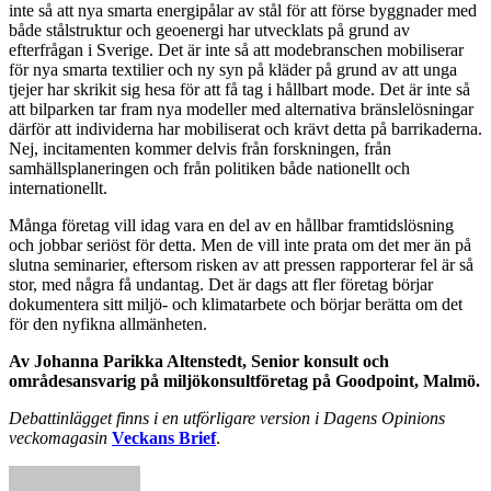
inte så att nya smarta energipålar av stål för att förse byggnader med
både stålstruktur och geoenergi har utvecklats på grund av
efterfrågan i Sverige. Det är inte så att modebranschen mobiliserar
för nya smarta textilier och ny syn på kläder på grund av att unga
tjejer har skrikit sig hesa för att få tag i hållbart mode. Det är inte så
att bilparken tar fram nya modeller med alternativa bränslelösningar
därför att individerna har mobiliserat och krävt detta på barrikaderna.
Nej, incitamenten kommer delvis från forskningen, från
samhällsplaneringen och från politiken både nationellt och
internationellt.
Många företag vill idag vara en del av en hållbar framtidslösning
och jobbar seriöst för detta. Men de vill inte prata om det mer än på
slutna seminarier, eftersom risken av att pressen rapporterar fel är så
stor, med några få undantag. Det är dags att fler företag börjar
dokumentera sitt miljö- och klimatarbete och börjar berätta om det
för den nyfikna allmänheten.
Av Johanna Parikka Altenstedt, Senior konsult och
områdesansvarig på miljökonsultföretag på Goodpoint, Malmö.
Debattinlägget finns i en utförligare version i Dagens Opinions
veckomagasin
Veckans Brief
.