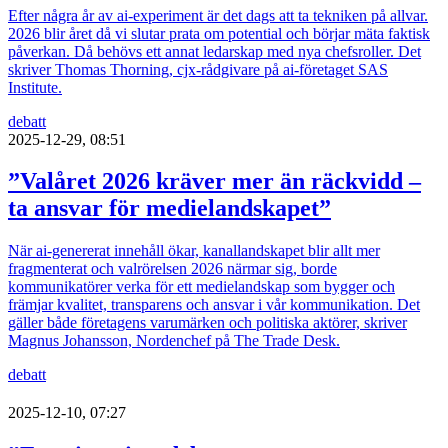
Efter några år av ai-experiment är det dags att ta tekniken på allvar.
2026 blir året då vi slutar prata om potential och börjar mäta faktisk
påverkan. Då behövs ett annat ledarskap med nya chefsroller. Det
skriver Thomas Thorning, cjx-rådgivare på ai-företaget SAS
Institute.
debatt
2025-12-29, 08:51
”Valåret 2026 kräver mer än räckvidd –
ta ansvar för medielandskapet”
När ai-genererat innehåll ökar, kanallandskapet blir allt mer
fragmenterat och valrörelsen 2026 närmar sig, borde
kommunikatörer verka för ett medielandskap som bygger och
främjar kvalitet, transparens och ansvar i vår kommunikation. Det
gäller både företagens varumärken och politiska aktörer, skriver
Magnus Johansson, Nordenchef på The Trade Desk.
debatt
2025-12-10, 07:27