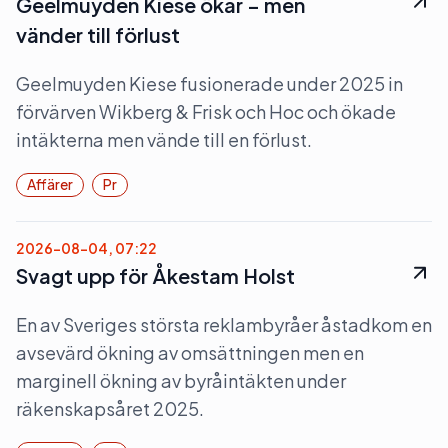
Geelmuyden Kiese ökar – men
vänder till förlust
Geelmuyden Kiese fusionerade under 2025 in
förvärven Wikberg & Frisk och Hoc och ökade
intäkterna men vände till en förlust.
Affärer
Pr
2026-08-04, 07:22
Svagt upp för Åkestam Holst
En av Sveriges största reklambyråer åstadkom en
avsevärd ökning av omsättningen men en
marginell ökning av byråintäkten under
räkenskapsåret 2025.