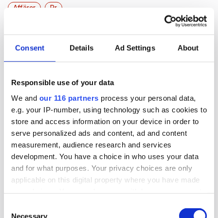
Affärer
Pr
Consent
Details
Ad Settings
About
2026-07-17, 06:20
Glam drar in miljonbelopp
Responsible use of your data
Den nystartade pr-byrån Glam drog in
miljonbelopp under sitt första, förlängda
We and
our 116 partners
process your personal data,
e.g. your IP-number, using technology such as cookies to
räkenskapsår.
store and access information on your device in order to
serve personalized ads and content, ad and content
Affärer
Pr
measurement, audience research and services
development. You have a choice in who uses your data
2026-07-09, 15:56
and for what purposes. Your privacy choices are only
Aspekta upp 1 procent – miljoner till
applicable on this digital property where you have made
your choices. You can change or withdraw your consent
ägarna
any time from the Cookie Declaration or by clicking on
Consent
the Privacy trigger icon.
Den Malmöbaserade byrån Aspekta ökade
Necessary
Selection