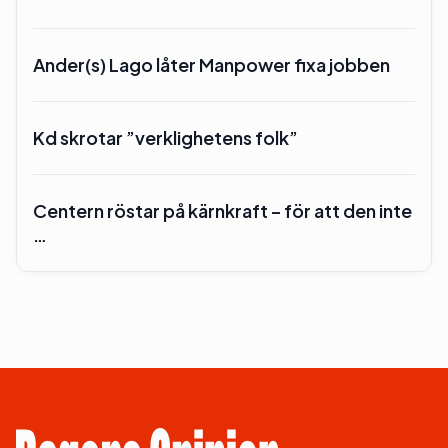
Ander(s) Lago låter Manpower fixa jobben
Kd skrotar ”verklighetens folk”
Centern röstar på kärnkraft – för att den inte
…