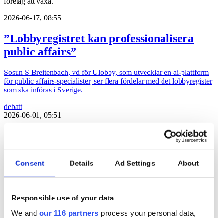
företag att växa.
2026-06-17, 08:55
”Lobbyregistret kan professionalisera
public affairs”
Sosun S Breitenbach, vd för Ulobby, som utvecklar en ai-plattform
för public affairs-specialister, ser flera fördelar med det lobbyregister
som ska införas i Sverige.
debatt
2026-06-01, 05:51
”Slutna möten riskerar döda Almedalens
själ”
Consent
Details
Ad Settings
About
Varje slutet möte tar personer från den öppna arenan och in i det
slutna rummet, och ökar risken för att ursprungstanken bakom
Almedalsveckan försvinner, skriver Daniel Claesson, vd ANPR
Communications.
Responsible use of your data
debatt
We and
our 116 partners
process your personal data,