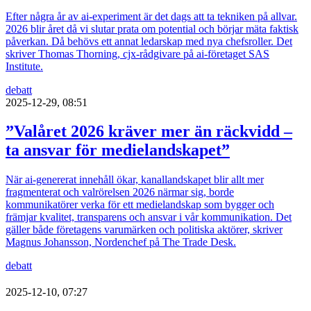
Efter några år av ai-experiment är det dags att ta tekniken på allvar.
2026 blir året då vi slutar prata om potential och börjar mäta faktisk
påverkan. Då behövs ett annat ledarskap med nya chefsroller. Det
skriver Thomas Thorning, cjx-rådgivare på ai-företaget SAS
Institute.
debatt
2025-12-29, 08:51
”Valåret 2026 kräver mer än räckvidd –
ta ansvar för medielandskapet”
När ai-genererat innehåll ökar, kanallandskapet blir allt mer
fragmenterat och valrörelsen 2026 närmar sig, borde
kommunikatörer verka för ett medielandskap som bygger och
främjar kvalitet, transparens och ansvar i vår kommunikation. Det
gäller både företagens varumärken och politiska aktörer, skriver
Magnus Johansson, Nordenchef på The Trade Desk.
debatt
2025-12-10, 07:27