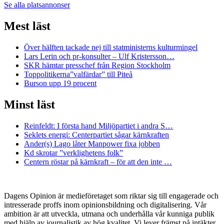
Se alla platsannonser
Mest läst
Över hälften tackade nej till statministerns kulturmingel
Lars Lerin och pr-konsulter – Ulf Kristersson…
SKR hämtar presschef från Region Stockholm
Toppolitikerna”valfärdar” till Piteå
Burson upp 19 procent
Minst läst
Reinfeldt: I första hand Miljöpartiet i andra S…
Seklets energi: Centerpartiet sågar kärnkraften
Ander(s) Lago låter Manpower fixa jobben
Kd skrotar ”verklighetens folk”
Centern röstar på kärnkraft – för att den inte …
Dagens Opinion är medieföretaget som riktar sig till engagerade och
intresserade proffs inom opinionsbildning och digitalisering. Vår
ambition är att utveckla, utmana och underhålla vår kunniga publik
med hjälp av journalistik av hög kvalitet. Vi lever främst på intäkter