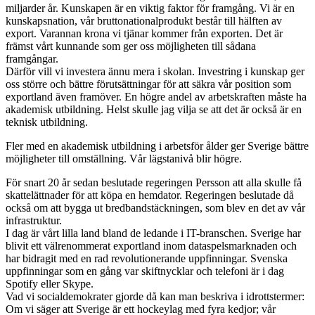
miljarder år. Kunskapen är en viktig faktor för framgång. Vi är en
kunskapsnation, vår bruttonationalprodukt består till hälften av
export. Varannan krona vi tjänar kommer från exporten. Det är
främst vårt kunnande som ger oss möjligheten till sådana
framgångar.
Därför vill vi investera ännu mera i skolan. Investring i kunskap ger
oss större och bättre förutsättningar för att säkra vår position som
exportland även framöver. En högre andel av arbetskraften måste ha
akademisk utbildning. Helst skulle jag vilja se att det är också är en
teknisk utbildning.
Fler med en akademisk utbildning i arbetsför ålder ger Sverige bättre
möjligheter till omställning. Vår lägstanivå blir högre.
För snart 20 år sedan beslutade regeringen Persson att alla skulle få
skattelättnader för att köpa en hemdator. Regeringen beslutade då
också om att bygga ut bredbandstäckningen, som blev en det av vår
infrastruktur.
I dag är vårt lilla land bland de ledande i IT-branschen. Sverige har
blivit ett välrenommerat exportland inom dataspelsmarknaden och
har bidragit med en rad revolutionerande uppfinningar. Svenska
uppfinningar som en gång var skiftnycklar och telefoni är i dag
Spotify eller Skype.
Vad vi socialdemokrater gjorde då kan man beskriva i idrottstermer:
Om vi säger att Sverige är ett hockeylag med fyra kedjor; vår