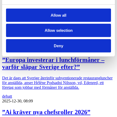
provided to them or that they’ve collected from your use
”Har slutet av Metas storhetstid gått oss
of their services.
obemärkt förbi?”
Allow all
Pr-konsulten Madeleine Fransson Stöök undrar varför så få reagerar
Allow selection
på de stora förändringar Meta inför nu i ett ”desperat försök till
överlevnad”.
debatt
Deny
2026-03-09, 22:55
”Europa investerar i lunchförmåner –
varför släpar Sverige efter?”
Det är dags att Sverige återinför subventionerade restaurangluncher
för anställda, anser Hélène Podsadni Nilsson, vd, Edenred, ett
företag som jobbar med förmåner för anställda.
debatt
2025-12-30, 08:09
”Ai kräver nya chefsroller 2026”