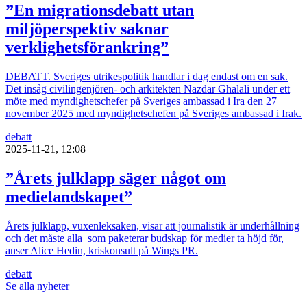
”En migrationsdebatt utan
miljöperspektiv saknar
verklighetsförankring”
DEBATT. Sveriges utrikespolitik handlar i dag endast om en sak.
Det insåg civilingenjören- och arkitekten Nazdar Ghalali under ett
möte med myndighetschefer på Sveriges ambassad i Ira den 27
november 2025 med myndighetschefen på Sveriges ambassad i Irak.
debatt
2025-11-21, 12:08
”Årets julklapp säger något om
medielandskapet”
Årets julklapp, vuxenleksaken, visar att journalistik är underhållning
och det måste alla som paketerar budskap för medier ta höjd för,
anser Alice Hedin, kriskonsult på Wings PR.
debatt
Se alla nyheter