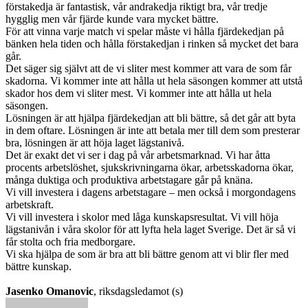
förstakedja är fantastisk, vår andrakedja riktigt bra, vår tredje
hygglig men vår fjärde kunde vara mycket bättre.
För att vinna varje match vi spelar måste vi hålla fjärdekedjan på
bänken hela tiden och hålla förstakedjan i rinken så mycket det bara
går.
Det säger sig självt att de vi sliter mest kommer att vara de som får
skadorna. Vi kommer inte att hålla ut hela säsongen kommer att utstå
skador hos dem vi sliter mest. Vi kommer inte att hålla ut hela
säsongen.
Lösningen är att hjälpa fjärdekedjan att bli bättre, så det går att byta
in dem oftare. Lösningen är inte att betala mer till dem som presterar
bra, lösningen är att höja laget lägstanivå.
Det är exakt det vi ser i dag på vår arbetsmarknad. Vi har åtta
procents arbetslöshet, sjukskrivningarna ökar, arbetsskadorna ökar,
många duktiga och produktiva arbetstagare går på knäna.
Vi vill investera i dagens arbetstagare – men också i morgondagens
arbetskraft.
Vi vill investera i skolor med låga kunskapsresultat. Vi vill höja
lägstanivån i våra skolor för att lyfta hela laget Sverige. Det är så vi
får stolta och fria medborgare.
Vi ska hjälpa de som är bra att bli bättre genom att vi blir fler med
bättre kunskap.
Jasenko Omanovic
, riksdagsledamot (s)