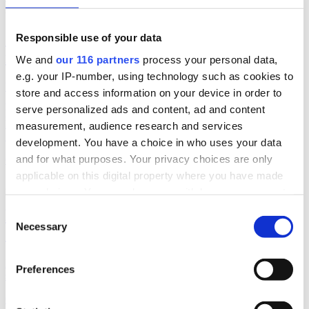
2026-05-25, 08:19
Saab nämndes 36 000 gånger på tolv
Responsible use of your data
marknader
We and
our 116 partners
process your personal data,
e.g. your IP-number, using technology such as cookies to
Under 2025 nämndes försvarskoncernen Saab närmare 36 000
store and access information on your device in order to
gånger på sina tolv nyckelmarknader. Och nästan allt som skrevs var
serve personalized ads and content, ad and content
positivt. Men Saabs presschef Mattias Rådström tycker inte att det
handlar om ett självspelande piano, och nu dyker tusentals filmer om
measurement, audience research and services
Saabs produkter upp, producerade av ai med okända syften.
development. You have a choice in who uses your data
and for what purposes. Your privacy choices are only
Case
medier
applicable on this digital property where you have made
2026-05-05, 17:18
your choices. You can change or withdraw your consent
any time from the Cookie Declaration or by clicking on
Lundsbergs-chefen varslar föräldrar om
Consent
the Privacy trigger icon.
Necessary
Selection
SVT-granskning
Find out more about how your personal data is processed
I ett brev till föräldrarna flaggar Lundsbergs chef för den granskning
Preferences
and set your preferences in the
details section
.
som SVT har gjort av privatskolan.
Case
medier
We use cookies to personalise content and ads, to