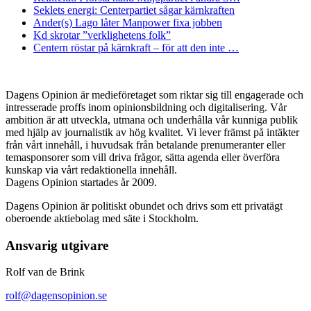
Seklets energi: Centerpartiet sågar kärnkraften
Ander(s) Lago låter Manpower fixa jobben
Kd skrotar ”verklighetens folk”
Centern röstar på kärnkraft – för att den inte …
Dagens Opinion är medieföretaget som riktar sig till engagerade och
intresserade proffs inom opinionsbildning och digitalisering. Vår
ambition är att utveckla, utmana och underhålla vår kunniga publik
med hjälp av journalistik av hög kvalitet. Vi lever främst på intäkter
från vårt innehåll, i huvudsak från betalande prenumeranter eller
temasponsorer som vill driva frågor, sätta agenda eller överföra
kunskap via vårt redaktionella innehåll.
Dagens Opinion startades år 2009.
Dagens Opinion är politiskt obundet och drivs som ett privatägt
oberoende aktiebolag med säte i Stockholm.
Ansvarig utgivare
Rolf van de Brink
rolf@dagensopinion.se