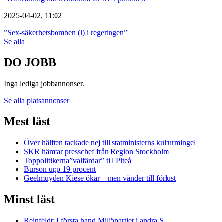
2025-04-02, 11:02
”Sex-säkerhetsbomben (l) i regeringen”
Se alla
DO JOBB
Inga lediga jobbannonser.
Se alla platsannonser
Mest läst
Över hälften tackade nej till statministerns kulturmingel
SKR hämtar presschef från Region Stockholm
Toppolitikerna”valfärdar” till Piteå
Burson upp 19 procent
Geelmuyden Kiese ökar – men vänder till förlust
Minst läst
Reinfeldt: I första hand Miljöpartiet i andra S…