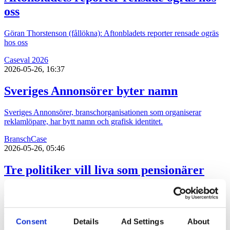
oss
Göran Thorstenson (fållökna): Aftonbladets reporter rensade ogräs
hos oss
Case
val 2026
2026-05-26, 16:37
Sveriges Annonsörer byter namn
Sveriges Annonsörer, branschorganisationen som organiserar
reklamlöpare, har bytt namn och grafisk identitet.
Bransch
Case
2026-05-26, 05:46
Tre politiker vill liva som pensionärer
Bara politiker från tre av åtta riksdagspartier nappade på
organisationen SPF Seniorernas utmaning att leva som en pensionär
under denna vecka.
Consent
Details
Ad Settings
About
Case