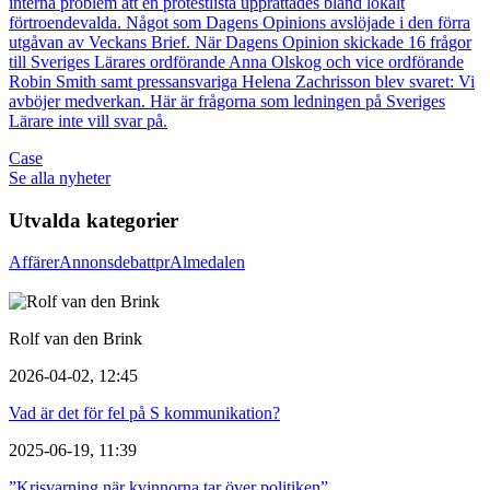
interna problem att en protestlista upprättades bland lokalt
förtroendevalda. Något som Dagens Opinions avslöjade i den förra
utgåvan av Veckans Brief. När Dagens Opinion skickade 16 frågor
till Sveriges Lärares ordförande Anna Olskog och vice ordförande
Robin Smith samt pressansvariga Helena Zachrisson blev svaret: Vi
avböjer medverkan. Här är frågorna som ledningen på Sveriges
Lärare inte vill svar på.
Case
Se alla nyheter
Utvalda kategorier
Affärer
Annons
debatt
pr
Almedalen
Rolf van den Brink
2026-04-02, 12:45
Vad är det för fel på S kommunikation?
2025-06-19, 11:39
”Krisvarning när kvinnorna tar över politiken”