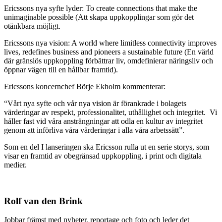
Ericssons nya syfte lyder: To create connections that make the
unimaginable possible (Att skapa uppkopplingar som gör det
otänkbara möjligt.
Ericssons nya vision: A world where limitless connectivity improves
lives, redefines business and pioneers a sustainable future (En värld
där gränslös uppkoppling förbättrar liv, omdefinierar näringsliv och
öppnar vägen till en hållbar framtid).
Ericssons koncernchef Börje Ekholm kommenterar:
“Vårt nya syfte och vår nya vision är förankrade i bolagets
värderingar av respekt, professionalitet, uthållighet och integritet. Vi
håller fast vid våra ansträngningar att odla en kultur av integritet
genom att införliva våra värderingar i alla våra arbetssätt”.
Som en del I lanseringen ska Ericsson rulla ut en serie storys, som
visar en framtid av obegränsad uppkoppling, i print och digitala
medier.
Rolf van den Brink
Jobbar främst med nyheter, reportage och foto och leder det