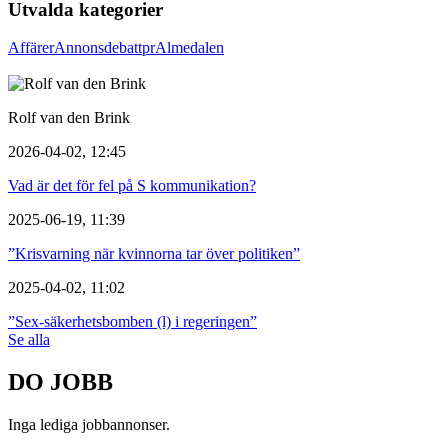
Utvalda kategorier
Affärer
Annons
debatt
pr
Almedalen
Rolf van den Brink
2026-04-02, 12:45
Vad är det för fel på S kommunikation?
2025-06-19, 11:39
”Krisvarning när kvinnorna tar över politiken”
2025-04-02, 11:02
”Sex-säkerhetsbomben (l) i regeringen”
Se alla
DO JOBB
Inga lediga jobbannonser.