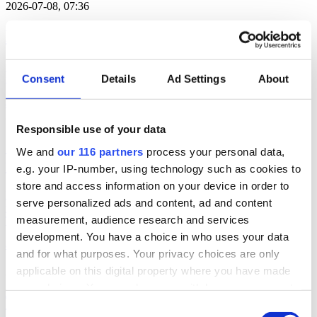
2026-07-08, 07:36
Reklamprofil ska lyfta fotograferna
Svenska Fotografers Förbund (SFF) tar in en profil från
Consent
Details
Ad Settings
About
reklambranschen som ny verksamhetsledare.
arbetarrörelser
2026-07-03, 14:27
Responsible use of your data
Statssekreterare lämnar regeringen för
We and
our 116 partners
process your personal data,
nya jobb
e.g. your IP-number, using technology such as cookies to
store and access information on your device in order to
Inför en eventuell valförlust kan det vara läge att ge
serve personalized ads and content, ad and content
regeringstrotjänare nya jobb. I alla fall har två statssekreterare i
measurement, audience research and services
Tidöregeringen på kort tid utnämnts till långsiktiga roller.
development. You have a choice in who uses your data
arbetarrörelser
and for what purposes. Your privacy choices are only
applicable on this digital property where you have made
2026-07-03, 06:04
your choices. You can change or withdraw your consent
Tre legendarer lämnar jobben
any time from the Cookie Declaration or by clicking on
Consent