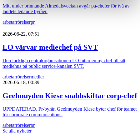
Mitt under brinnande Almedalsveckan avgår pa-chefer för två av
landets ledande byråer.
arbetarrörelser
pr
2026-06-22, 07:51
LO värvar mediechef på SVT
Den fackliga centralorganisationen LO hittar en ny chef till sitt
mediehus på public service-kanalen SVT.
arbetarrörelser
medier
2026-06-18, 00:39
Geelmuyden Kiese snabbskiftar corp-chef
UPPDATERAD. Pr-byrån Geelmuyden Kiese byter chef för teamet
för corporate communications.
arbetarrörelser
pr
Se alla nyheter