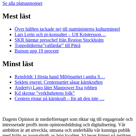
Se alla platsannonser
Mest läst
Över hälften tackade nej till statministerns kulturmingel
Lars Lerin och pr-konsulter – Ulf Kristersson…
SKR hämtar presschef från Region Stockholm
Toppolitikerna”valfärdar” till Piteå
Burson upp 19 procent
Minst läst
Reinfeldt: I första hand Miljöpartiet i andra S…
Seklets energi: Centerpartiet sågar kärnkraften
Ander(s) Lago låter Manpower fixa jobben
Kd skrotar ”verklighetens folk”
Centern röstar på kärnkraft – för att den inte …
Dagens Opinion är medieföretaget som riktar sig till engagerade och
intresserade proffs inom opinionsbildning och digitalisering. Vår
ambition är att utveckla, utmana och underhålla vår kunniga publik
med hjälp av journalistik av hög kvalitet. Vi lever främst på intäkter