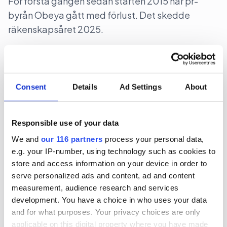
För första gången sedan starten 2015 har pr-
byrån Obeya gått med förlust. Det skedde
räkenskapsåret 2025.
Affärer
Pr
2026-07-27, 08:39
Consent
Details
Ad Settings
About
Nedåt men närmare svart för
Intellecta
Responsible use of your data
Pr-byrån Intellecta minskade intäkterna under
We and
our 116 partners
process your personal data,
2025 men tog ett steg närmare svarta siffror.
e.g. your IP-number, using technology such as cookies to
store and access information on your device in order to
Affärer
serve personalized ads and content, ad and content
measurement, audience research and services
development. You have a choice in who uses your data
and for what purposes. Your privacy choices are only
2026-07-24, 08:00
applicable on this digital property where you have made