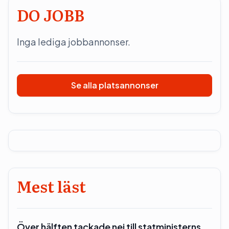
DO JOBB
Inga lediga jobbannonser.
Se alla platsannonser
Mest läst
Över hälften tackade nej till statministerns