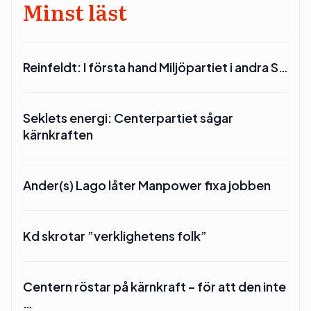
Minst läst
Reinfeldt: I första hand Miljöpartiet i andra S…
Seklets energi: Centerpartiet sågar
kärnkraften
Ander(s) Lago låter Manpower fixa jobben
Kd skrotar ”verklighetens folk”
Centern röstar på kärnkraft – för att den inte
…