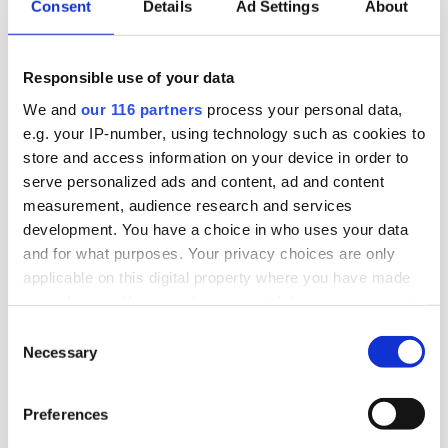
Consent
Details
Ad Settings
About
2026-06-23, 07:51
Tidigare S-ledamot blir komchef på
Responsible use of your data
TCO
We and
our 116 partners
process your personal data,
e.g. your IP-number, using technology such as cookies to
Den fackliga centralorganisationen TCO hittar
store and access information on your device in order to
sin nay kommunikationschef hos en
serve personalized ads and content, ad and content
ledarskapsbyrå.
measurement, audience research and services
development. You have a choice in who uses your data
Arbetarrörelser
Arbetsmarknad
and for what purposes. Your privacy choices are only
applicable on this digital property where you have made
your choices. You can change or withdraw your consent
2026-06-23, 07:29
any time from the Cookie Declaration or by clicking on
Consent
Två pa-chefer lämnar sina byråer
the Privacy trigger icon.
Necessary
Selection
Mitt under brinnande Almedalsveckan avgår pa-
Find out more about how your personal data is processed
Preferences
chefer för två av landets ledande byråer.
and set your preferences in the
details section
.