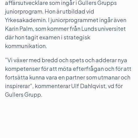
affärsutvecklare som ingår i Gullers Grupps
juniorprogram. Hon är utbildad vid
Yrkesakademin. I juniorprogrammet ingår även
Karin Palm, som kommer från Lunds universitet
där hon tagit examen i strategisk
kommunikation.
”Vi växer med bredd och spets och adderar nya
kompetenser för att möta efterfrågan och för att
fortsätta kunna vara en partner som utmanar och
inspirerar”, kommenterar Ulf Dahlqvist, vd för
Gullers Grupp.