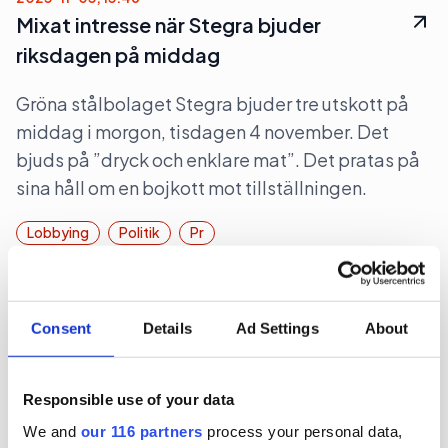
Mixat intresse när Stegra bjuder
riksdagen på middag
Gröna stålbolaget Stegra bjuder tre utskott på
middag i morgon, tisdagen 4 november. Det
bjuds på ”dryck och enklare mat”. Det pratas på
sina håll om en bojkott mot tillställningen.
Lobbying
Politik
Pr
2025-10-30, 10:44
The Swedish Thing blir byrå för
Consent
Details
Ad Settings
About
civilsamhället
Responsible use of your data
The Swedish Thing, startade 2023 som en pa-
byrå med S-stämpel. Nu tar byrån en ny position
We and
our 116 partners
process your personal data,