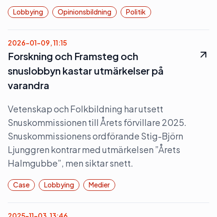
Lobbying
Opinionsbildning
Politik
2026-01-09, 11:15
Forskning och Framsteg och
snuslobbyn kastar utmärkelser på
varandra
Vetenskap och Folkbildning har utsett
Snuskommissionen till Årets förvillare 2025.
Snuskommissionens ordförande Stig-Björn
Ljunggren kontrar med utmärkelsen ”Årets
Halmgubbe”, men siktar snett.
Case
Lobbying
Medier
2025-11-03, 13:46