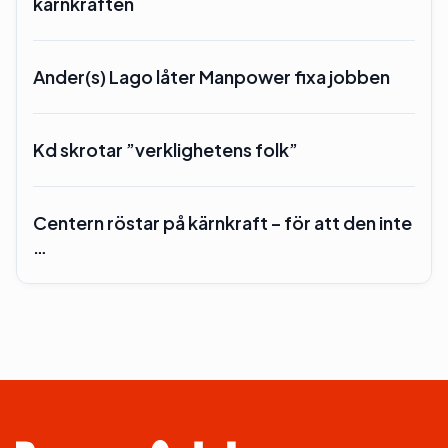
kärnkraften
Ander(s) Lago låter Manpower fixa jobben
Kd skrotar ”verklighetens folk”
Centern röstar på kärnkraft – för att den inte
…