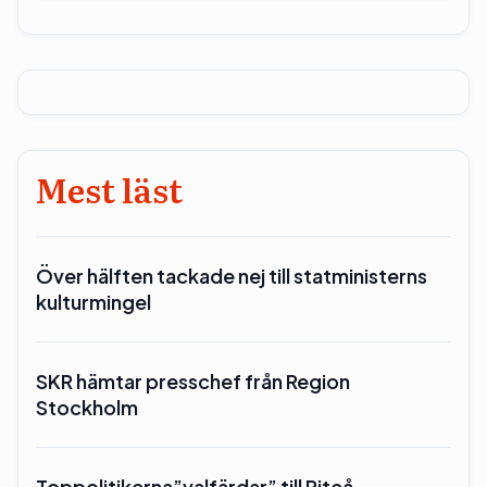
Mest läst
Över hälften tackade nej till statministerns
kulturmingel
SKR hämtar presschef från Region
Stockholm
Toppolitikerna”valfärdar” till Piteå